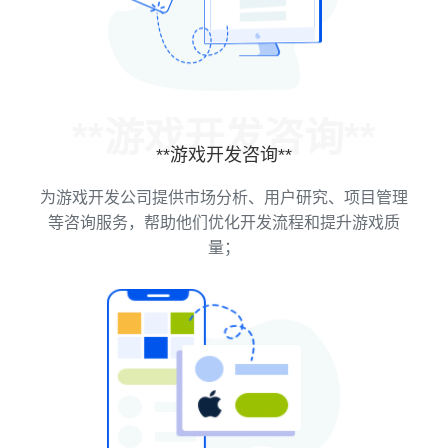
**游戏开发咨询**
**游戏开发咨询**
为游戏开发公司提供市场分析、用户研究、项目管理
等咨询服务，帮助他们优化开发流程和提升游戏质
量；