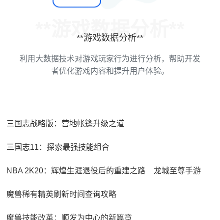
**游戏数据分析**
**游戏数据分析**
利用大数据技术对游戏玩家行为进行分析，帮助开发
者优化游戏内容和提升用户体验。
三国志战略版：营地帐篷升级之道
三国志11：探索最强技能组合
NBA 2K20：辉煌生涯退役后的重建之路
龙城至尊手游
魔兽稀有精英刷新时间查询攻略
魔兽技能改革：顺发为中心的新篇章